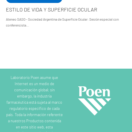
ESTILO DE VIDA Y SUPERFICIE OCULAR
Ateneo SASO - Sociedad Argentina de Superficie Ocular: Sesión especial con
conferencista…
Laboratorio Poen asume que
Internet es un medio de
comunicación global; sin
embargo, la industria
farmacéutica está sujeta al marco
regulatorio específico de cada
país. Toda la información referente
a nuestros Productos contenida
en este sitio web, esta