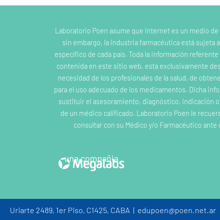
Laboratorio Poen asume que Internet es un medio de
sin embargo, la industria farmacéutica está sujeta a
específico de cada país. Toda la información referent
contenida en este sitio web, esta exclusivamente dest
necesidad de los profesionales de la salud, de obten
para el uso adecuado de los medicamentos. Dicha inf
sustituir el asesoramiento, diagnóstico, indicación 
de un médico calificado. Laboratorio Poen le recuer
consultar con su Médico y/o Farmacéutico ante 
una compañia
Uriarte 2489, 1er Piso, C1425, CABA | edupoen@poen.net.ar