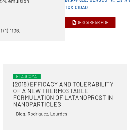
BAK-FREE
,
GLAUCOMA
,
LATA
05% emulsión
TOXICIDAD
DESCARGAR PDF
 (1):1106.
GLAUCOMA
(2018) EFFICACY AND TOLERABILITY
OF A NEW THERMOSTABLE
FORMULATION OF LATANOPROST IN
NANOPARTICLES
– Bioq. Rodríguez, Lourdes