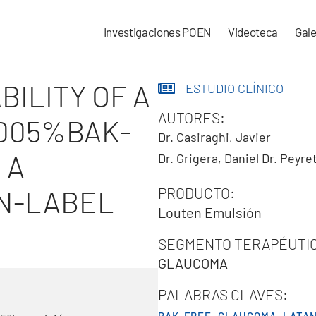
Investigaciones POEN
Videoteca
Gale
ILITY OF A
ESTUDIO CLÍNICO
AUTORES:
005%BAK-
Dr. Casiraghi, Javier
 A
Dr. Grigera, Daniel
Dr. Peyret
N-LABEL
PRODUCTO:
Louten Emulsión
SEGMENTO TERAPÉUTI
GLAUCOMA
PALABRAS CLAVES: