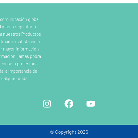
 comunicación global;
l marco regulatorio
e a nuestros Productos
inada a satisfacer la
er mayor información
ormación, jamás podrá
o consejo profesional
da la importancia de
cualquier duda.
© Copyright 2026