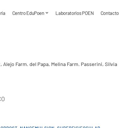
ría
Centro EduPoen
Laboratorios POEN
Contacto
, Alejo
Farm. del Papa, Melina
Farm. Passerini, Silvia
CO