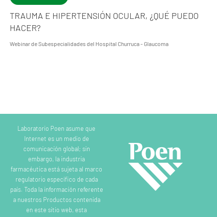
TRAUMA E HIPERTENSIÓN OCULAR, ¿QUÉ PUEDO
HACER?
Webinar de Subespecialidades del Hospital Churruca - Glaucoma
Laboratorio Poen asume que
Internet es un medio de
comunicación global; sin
embargo, la industria
farmacéutica está sujeta al marco
regulatorio específico de cada
país. Toda la información referente
a nuestros Productos contenida
en este sitio web, esta