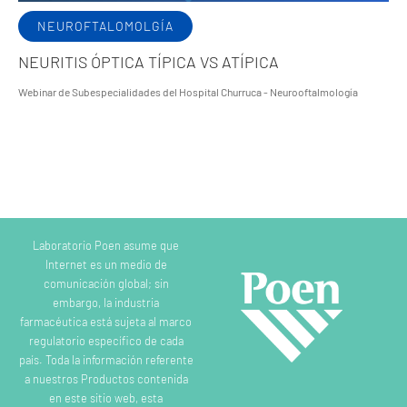
NEUROFTALOMOLGÍA
NEURITIS ÓPTICA TÍPICA VS ATÍPICA
Webinar de Subespecialidades del Hospital Churruca - Neurooftalmología
Laboratorio Poen asume que
Internet es un medio de
comunicación global; sin
embargo, la industria
farmacéutica está sujeta al marco
regulatorio específico de cada
país. Toda la información referente
a nuestros Productos contenida
en este sitio web, esta