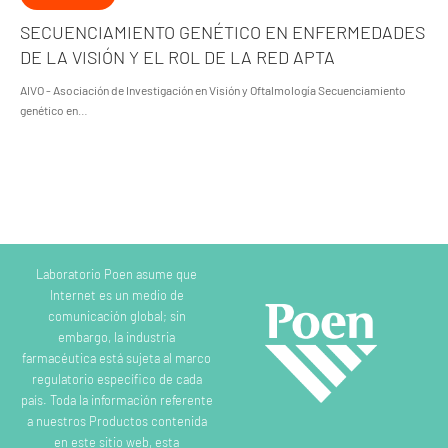
SECUENCIAMIENTO GENÉTICO EN ENFERMEDADES
DE LA VISIÓN Y EL ROL DE LA RED APTA
AIVO - Asociación de Investigación en Visión y Oftalmología Secuenciamiento
genético en…
Laboratorio Poen asume que
Internet es un medio de
comunicación global; sin
embargo, la industria
farmacéutica está sujeta al marco
regulatorio específico de cada
país. Toda la información referente
a nuestros Productos contenida
en este sitio web, esta