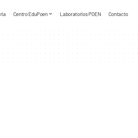
ría
Centro EduPoen
Laboratorios POEN
Contacto