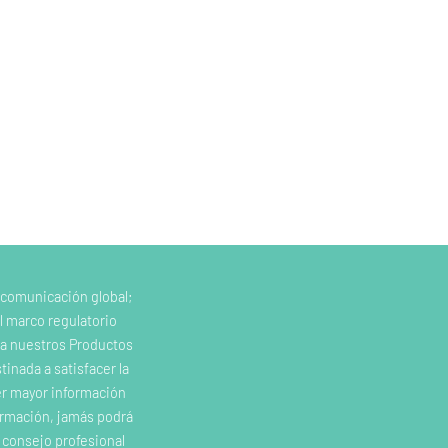
 comunicación global;
l marco regulatorio
e a nuestros Productos
inada a satisfacer la
er mayor información
ormación, jamás podrá
o consejo profesional