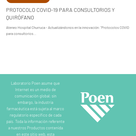
PROTOCOLO COVID-19 PARA CONSULTORIOS Y
QUIRÓFANO
Ateneo Hospital Churruca - Actualizándonos en la innovación: "Protocolos COVID
para consultorios…
Laboratorio Poen asume que
Internet es un medio de
comunicación global; sin
embargo, la industria
farmacéutica está sujeta al marco
regulatorio específico de cada
país. Toda la información referente
a nuestros Productos contenida
en este sitio web, esta