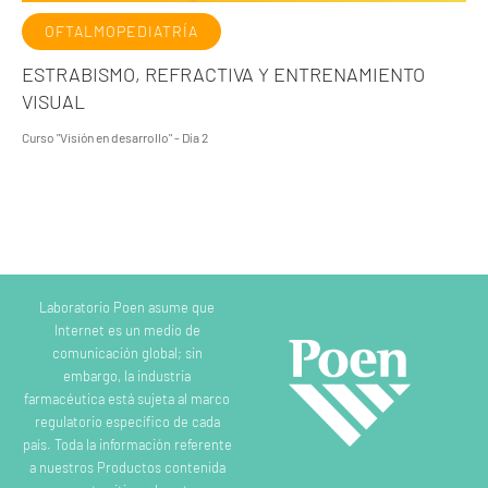
OFTALMOPEDIATRÍA
ESTRABISMO, REFRACTIVA Y ENTRENAMIENTO
VISUAL
Curso "Visión en desarrollo" - Día 2
Laboratorio Poen asume que
Internet es un medio de
comunicación global; sin
embargo, la industria
farmacéutica está sujeta al marco
regulatorio específico de cada
país. Toda la información referente
a nuestros Productos contenida