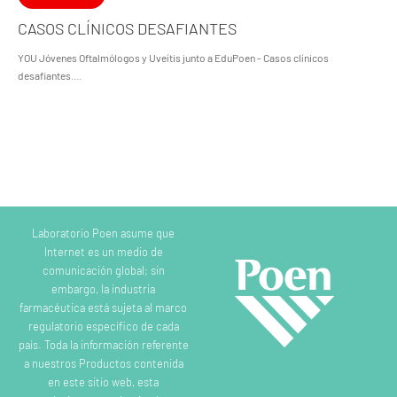
CASOS CLÍNICOS DESAFIANTES
YOU Jóvenes Oftalmólogos y Uveítis junto a EduPoen - Casos clínicos
desafiantes.…
Laboratorio Poen asume que
Internet es un medio de
comunicación global; sin
embargo, la industria
farmacéutica está sujeta al marco
regulatorio específico de cada
país. Toda la información referente
a nuestros Productos contenida
en este sitio web, esta