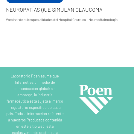
NEUROPATÍAS QUE SIMULAN GLAUCOMA
Webinar de subespecialidades del Hospital Churruca - Neurooftalmología
Laboratorio Poen asume que
Internet es un medio de
comunicación global; sin
embargo, la industria
farmacéutica está sujeta al marco
regulatorio específico de cada
país. Toda la información referente
a nuestros Productos contenida
en este sitio web, esta
exclusivamente destinada a