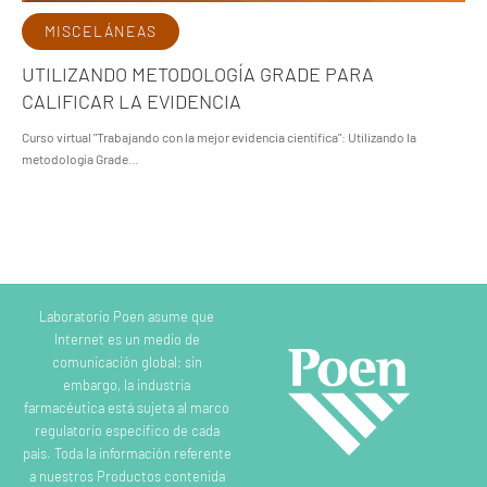
MISCELÁNEAS
UTILIZANDO METODOLOGÍA GRADE PARA
CALIFICAR LA EVIDENCIA
Curso virtual "Trabajando con la mejor evidencia científica": Utilizando la
metodología Grade…
Laboratorio Poen asume que
Internet es un medio de
comunicación global; sin
embargo, la industria
farmacéutica está sujeta al marco
regulatorio específico de cada
país. Toda la información referente
a nuestros Productos contenida