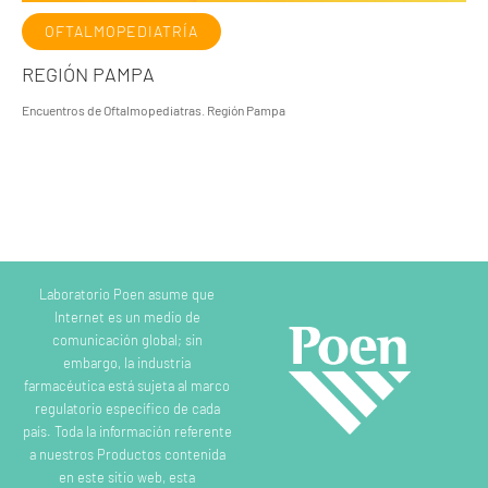
OFTALMOPEDIATRÍA
REGIÓN PAMPA
Encuentros de Oftalmopediatras. Región Pampa
Laboratorio Poen asume que
Internet es un medio de
comunicación global; sin
embargo, la industria
farmacéutica está sujeta al marco
regulatorio específico de cada
país. Toda la información referente
a nuestros Productos contenida
en este sitio web, esta