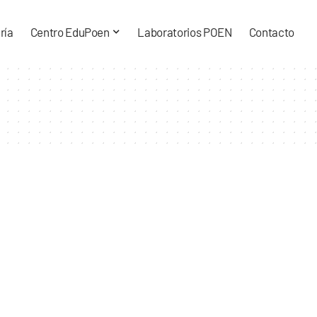
ría
Centro EduPoen
Laboratorios POEN
Contacto