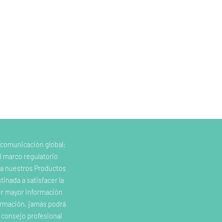
 comunicación global;
l marco regulatorio
e a nuestros Productos
inada a satisfacer la
er mayor información
ormación, jamás podrá
o consejo profesional