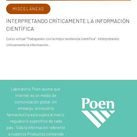
MISCELÁNEAS
INTERPRETANDO CRÍTICAMENTE LA INFORMACIÓN
CIENTÍFICA
Curso virtual "Trabajando con la mejor evidencia científica": Interpretando
críticamente la información…
Laboratorio Poen asume que
Internet es un medio de
comunicación global; sin
embargo, la industria
farmacéutica está sujeta al marco
regulatorio específico de cada
país. Toda la información referente
a nuestros Productos contenida