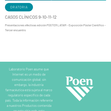
ORATORIA
CASOS CLÍNICOS 9-10-11-12
Presentaciones efectivas edición POSTER LATAM - Exposición Póster Científico -
Tercer encuentro
Laboratorio Poen asume que
Internet es un medio de
comunicación global; sin
embargo, la industria
farmacéutica está sujeta al marco
regulatorio específico de cada
país. Toda la información referente
a nuestros Productos contenida
en este sitio web, esta