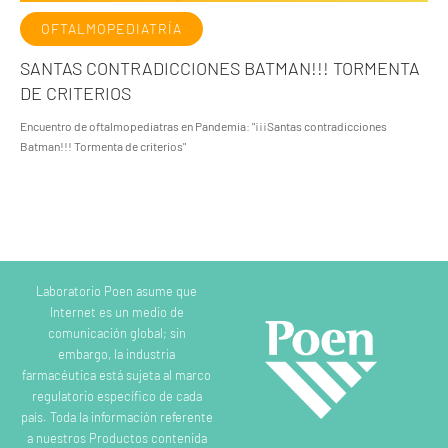
OFTALMOPEDIATRÍA
SANTAS CONTRADICCIONES BATMAN!!! TORMENTA
DE CRITERIOS
Encuentro de oftalmopediatras en Pandemia: "¡¡¡Santas contradicciones
Batman!!! Tormenta de criterios"
Laboratorio Poen asume que
Internet es un medio de
comunicación global; sin
embargo, la industria
farmacéutica está sujeta al marco
regulatorio específico de cada
país. Toda la información referente
a nuestros Productos contenida