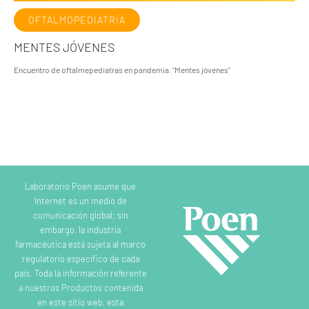
OFTALMOPEDIATRÍA
MENTES JÓVENES
Encuentro de oftalmepediatras en pandemia. "Mentes jóvenes"
Laboratorio Poen asume que
Internet es un medio de
comunicación global; sin
embargo, la industria
farmacéutica está sujeta al marco
regulatorio específico de cada
país. Toda la información referente
a nuestros Productos contenida
en este sitio web, esta