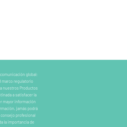
 comunicación global;
l marco regulatorio
e a nuestros Productos
inada a satisfacer la
er mayor información
ormación, jamás podrá
o consejo profesional
da la importancia de