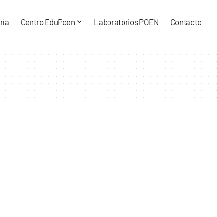
ría
Centro EduPoen
Laboratorios POEN
Contacto