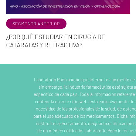
SEGMENTO ANTERIOR
¿POR QUÉ ESTUDIAR EN CIRUGÍA DE
CATARATAS Y REFRACTIVA?
Laboratorio Poen asume que Internet es un medio de
sin embargo, la industria farmacéutica está sujeta a
específico de cada país. Toda la información referent
contenida en este sitio web, esta exclusivamente dest
necesidad de los profesionales de la salud, de obten
para el uso adecuado de los medicamentos. Dicha inf
sustituir el asesoramiento, diagnóstico, indicación 
de un médico calificado. Laboratorio Poen le recuer