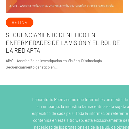
RETINA
SECUENCIAMIENTO GENÉTICO EN
ENFERMEDADES DE LA VISIÓN Y EL ROL DE
LA RED APTA
AIVO - Asociación de Investigación en Visión y Oftalmología
Secuenciamiento genético en…
Laboratorio Poen asume que Internet es un medio de
sin embargo, la industria farmacéutica está sujeta a
específico de cada país. Toda la información referent
contenida en este sitio web, esta exclusivamente dest
necesidad de los profesionales de la salud, de obten