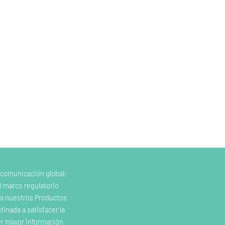
 comunicación global;
l marco regulatorio
e a nuestros Productos
inada a satisfacer la
er mayor información