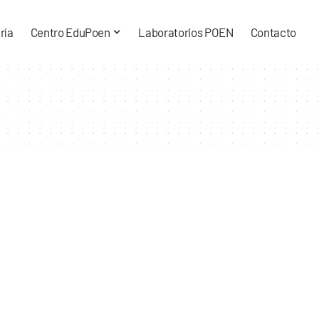
ría
Centro EduPoen
Laboratorios POEN
Contacto