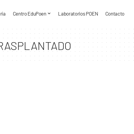
ría
Centro EduPoen
Laboratorios POEN
Contacto
TRASPLANTADO