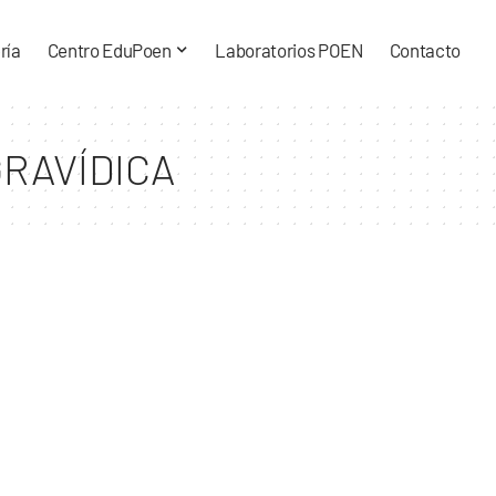
ría
Centro EduPoen
Laboratorios POEN
Contacto
GRAVÍDICA