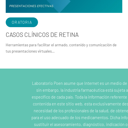
ORATORIA
CASOS CLÍNICOS DE RETINA
Herramientas para facilitar el armado, contenido y comunicación de
tus presentaciones virtuales…
Laboratorio Poen asume que Internet es un medio de
sin embargo, la industria farmacéutica está sujeta a
específico de cada país. Toda la información referent
contenida en este sitio web, esta exclusivamente dest
necesidad de los profesionales de la salud, de obten
para el uso adecuado de los medicamentos. Dicha inf
sustituir el asesoramiento, diagnóstico, indicación 