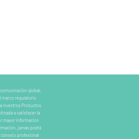
 comunicación global;
l marco regulatorio
e a nuestros Productos
inada a satisfacer la
er mayor información
ormación, jamás podrá
o consejo profesional