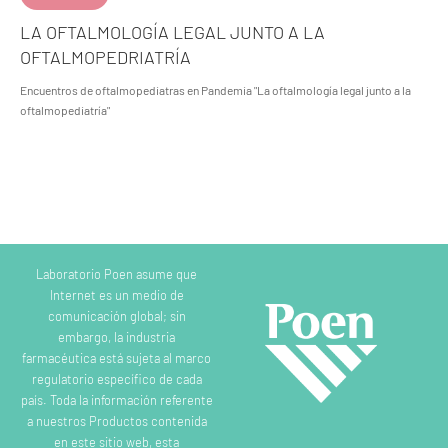
LA OFTALMOLOGÍA LEGAL JUNTO A LA
OFTALMOPEDRIATRÍA
Encuentros de oftalmopediatras en Pandemia "La oftalmología legal junto a la
oftalmopediatría"
Laboratorio Poen asume que
Internet es un medio de
comunicación global; sin
embargo, la industria
farmacéutica está sujeta al marco
regulatorio específico de cada
país. Toda la información referente
a nuestros Productos contenida
en este sitio web, esta