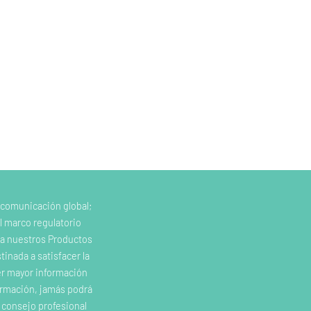
 comunicación global;
l marco regulatorio
e a nuestros Productos
inada a satisfacer la
er mayor información
ormación, jamás podrá
o consejo profesional