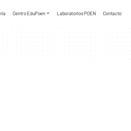
ría
Centro EduPoen
Laboratorios POEN
Contacto