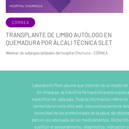
CÓRNEA
TRANSPLANTE DE LIMBO AUTÓLOGO EN
QUEMADURA POR ÁLCALI TÉCNICA SLET
Webinar de subespecialidades del hospital Churruca - CÓRNEA
Laboratorio Poen asume que Internet es un medio de
sin embargo, la industria farmacéutica está sujeta a
específico de cada país. Toda la información referent
contenida en este sitio web, esta exclusivamente dest
necesidad de los profesionales de la salud, de obten
para el uso adecuado de los medicamentos. Dicha inf
sustituir el asesoramiento, diagnóstico, indicación 