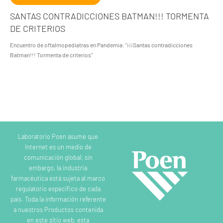
SANTAS CONTRADICCIONES BATMAN!!! TORMENTA
DE CRITERIOS
Encuentro de oftalmopediatras en Pandemia: "¡¡¡Santas contradicciones
Batman!!! Tormenta de criterios"
Laboratorio Poen asume que
Internet es un medio de
comunicación global; sin
embargo, la industria
farmacéutica está sujeta al marco
regulatorio específico de cada
país. Toda la información referente
a nuestros Productos contenida
en este sitio web, esta