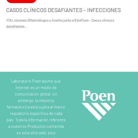
CASOS CLÍNICOS DESAFIANTES – INFECCIONES
YOU Jóvenes Oftalmólogos y Uveítis junto a EduPoen - Casos clínicos
desafiantes.…
Laboratorio Poen asume que
Internet es un medio de
comunicación global; sin
embargo, la industria
farmacéutica está sujeta al marco
regulatorio específico de cada
país. Toda la información referente
a nuestros Productos contenida
en este sitio web, esta