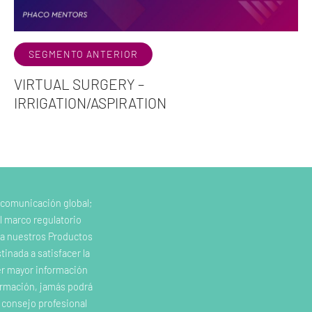
SEGMENTO ANTERIOR
VIRTUAL SURGERY –
IRRIGATION/ASPIRATION
 comunicación global;
l marco regulatorio
e a nuestros Productos
inada a satisfacer la
er mayor información
ormación, jamás podrá
o consejo profesional