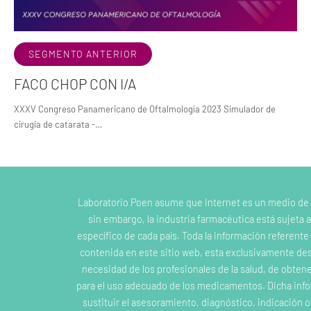
SEGMENTO ANTERIOR
FACO CHOP CON I/A
XXXV Congreso Panamericano de Oftalmología 2023 Simulador de
cirugía de catarata -…
Laboratorio Poen asume que Internet es un medio de
sin embargo, la industria farmacéutica está sujeta a
específico de cada país. Toda la información referent
contenida en este sitio web, esta exclusivamente dest
necesidad de los profesionales de la salud, de obten
para el uso adecuado de los medicamentos. Dicha inf
sustituir el asesoramiento, diagnóstico, indicación 