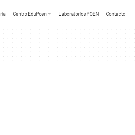
ría
Centro EduPoen
Laboratorios POEN
Contacto