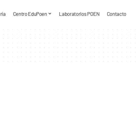
ría
Centro EduPoen
Laboratorios POEN
Contacto