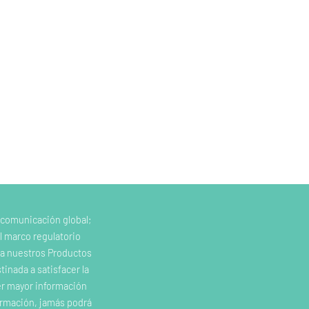
 comunicación global;
l marco regulatorio
e a nuestros Productos
inada a satisfacer la
er mayor información
ormación, jamás podrá