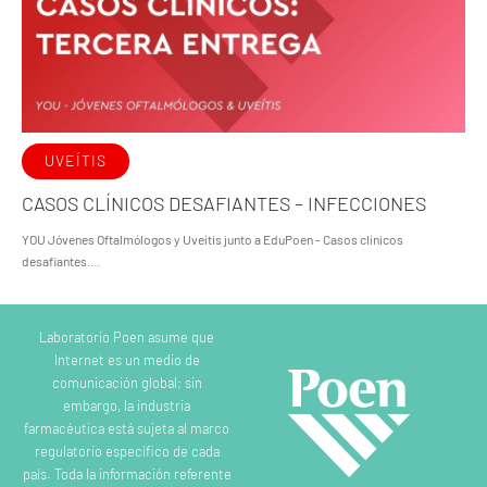
UVEÍTIS
CASOS CLÍNICOS DESAFIANTES – INFECCIONES
YOU Jóvenes Oftalmólogos y Uveítis junto a EduPoen - Casos clínicos
desafiantes.…
Laboratorio Poen asume que
Internet es un medio de
comunicación global; sin
embargo, la industria
farmacéutica está sujeta al marco
regulatorio específico de cada
país. Toda la información referente