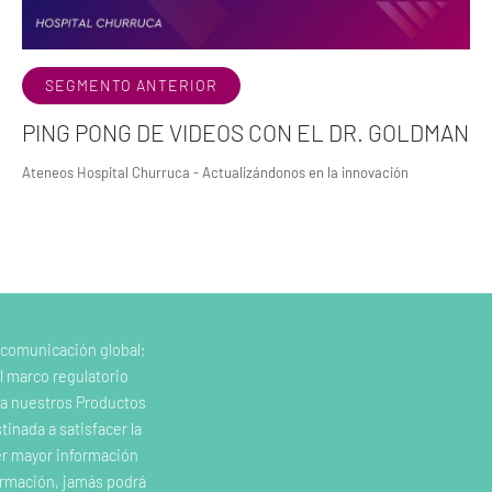
SEGMENTO ANTERIOR
PING PONG DE VIDEOS CON EL DR. GOLDMAN
Ateneos Hospital Churruca - Actualizándonos en la innovación
 comunicación global;
l marco regulatorio
e a nuestros Productos
inada a satisfacer la
er mayor información
ormación, jamás podrá