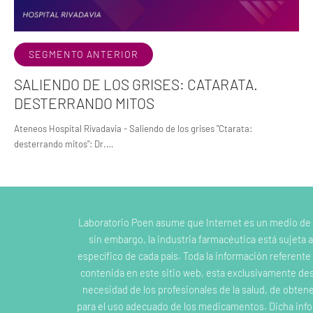
SEGMENTO ANTERIOR
SALIENDO DE LOS GRISES: CATARATA.
DESTERRANDO MITOS
Ateneos Hospital Rivadavia - Saliendo de los grises "Ctarata:
desterrando mitos": Dr.…
Laboratorio Poen asume que Internet es un medio de
sin embargo, la industria farmacéutica está sujeta a
específico de cada país. Toda la información referent
contenida en este sitio web, esta exclusivamente dest
necesidad de los profesionales de la salud, de obten
para el uso adecuado de los medicamentos. Dicha inf