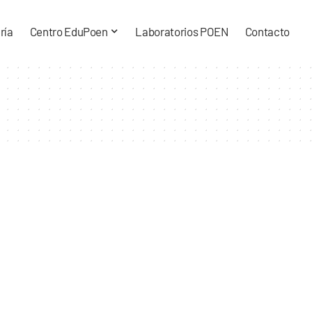
ría
Centro EduPoen
Laboratorios POEN
Contacto