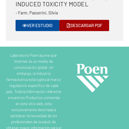
INDUCED TOXICITY MODEL
– Farm. Passerini, Silvia
VER ESTUDIO
DESCARGAR PDF
Laboratorio Poen asume que
Internet es un medio de
comunicación global; sin
embargo, la industria
farmacéutica está sujeta al marco
regulatorio específico de cada
país. Toda la información referente
a nuestros Productos contenida
en este sitio web, esta
exclusivamente destinada a
satisfacer la necesidad de los
profesionales de la salud, de
obtener mayor información para el