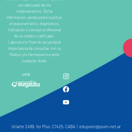
uso adecuado de los
medicamentos. Dicha
información, jamás podrá sustituir
el asesoramiento, diagnóstico,
indicación o consejo profesional
de un médico calificado.
Laboratorio Poen le recuerda la
importancia de consultar con su
Médico y/o Farmacéutico ante
cualquier duda.
una
compañia
Uriarte 2489, 1er Piso, C1425, CABA | edupoen@poen.net.ar