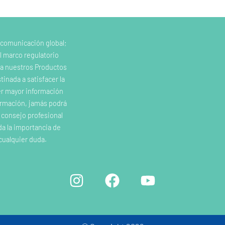
 comunicación global;
l marco regulatorio
e a nuestros Productos
inada a satisfacer la
er mayor información
ormación, jamás podrá
o consejo profesional
da la importancia de
cualquier duda.