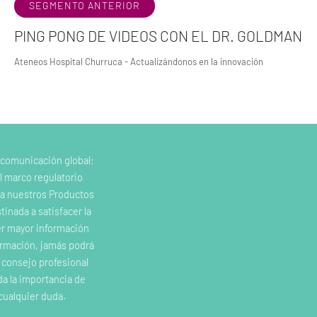
SEGMENTO ANTERIOR
PING PONG DE VIDEOS CON EL DR. GOLDMAN
Ateneos Hospital Churruca - Actualizándonos en la innovación
 comunicación global;
l marco regulatorio
e a nuestros Productos
inada a satisfacer la
er mayor información
ormación, jamás podrá
o consejo profesional
da la importancia de
cualquier duda.