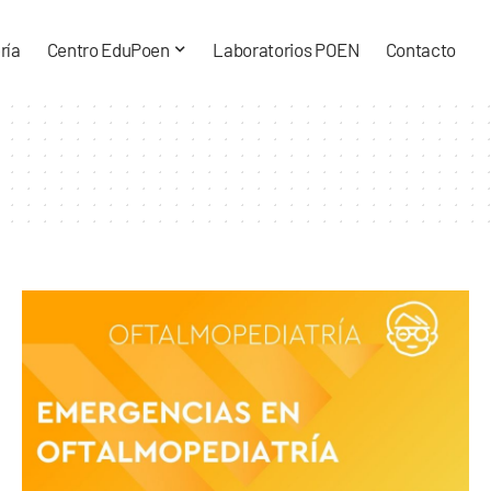
ría
Centro EduPoen
Laboratorios POEN
Contacto