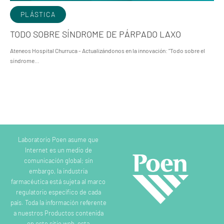
PLÁSTICA
TODO SOBRE SÍNDROME DE PÁRPADO LAXO
Ateneos Hospital Churruca - Actualizándonos en la innovación: "Todo sobre el
síndrome…
Laboratorio Poen asume que
Internet es un medio de
comunicación global; sin
embargo, la industria
farmacéutica está sujeta al marco
regulatorio específico de cada
país. Toda la información referente
a nuestros Productos contenida
en este sitio web, esta