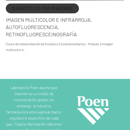
DIAGNÓSTICO POR IMÁGENES
IMAGEN MULTICOLOR E INFRARROJA,
AUTOFLUORESCENCIA,
RETINOFLUORESCEINOGRAFÍA
Curso de interpretación de Estudios Complementarios - Módulo 2 Imagen
multicolor e…
Laboratorio Poen asume que
Internet es un medio de
comunicación global; sin
embargo, la industria
farmacéutica está sujeta al marco
regulatorio específico de cada
país. Toda la información referente