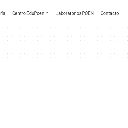
ría
Centro EduPoen
Laboratorios POEN
Contacto