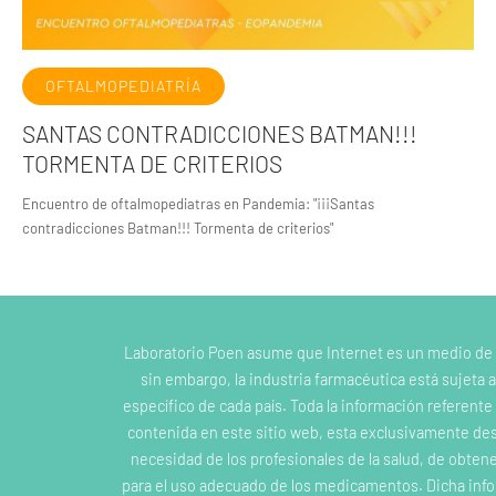
OFTALMOPEDIATRÍA
SANTAS CONTRADICCIONES BATMAN!!!
TORMENTA DE CRITERIOS
Encuentro de oftalmopediatras en Pandemia: "¡¡¡Santas
contradicciones Batman!!! Tormenta de criterios"
Laboratorio Poen asume que Internet es un medio de
sin embargo, la industria farmacéutica está sujeta a
específico de cada país. Toda la información referent
contenida en este sitio web, esta exclusivamente dest
necesidad de los profesionales de la salud, de obten
para el uso adecuado de los medicamentos. Dicha inf