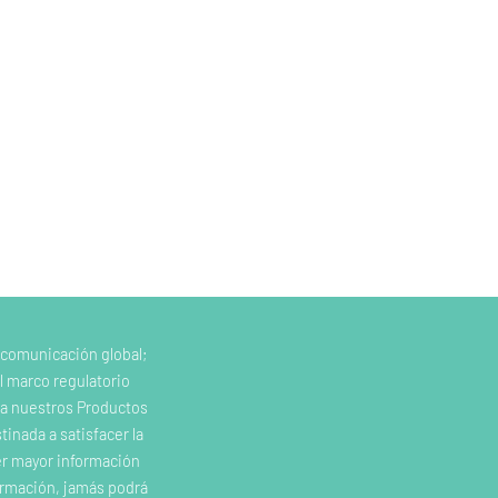
 comunicación global;
l marco regulatorio
e a nuestros Productos
inada a satisfacer la
er mayor información
ormación, jamás podrá