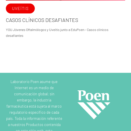
UVEÍTIS
CASOS CLÍNICOS DESAFIANTES
YOU Jóvenes Oftalmólogos y Uveítis junto a EduPoen - Casos clínicos
desafiantes
Laboratorio Poen asume que
Internet es un medio de
comunicación global; sin
embargo, la industria
farmacéutica está sujeta al marco
regulatorio específico de cada
país. Toda la información referente
a nuestros Productos contenida
en este sitio web, esta