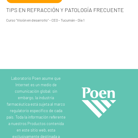
TIPS EN REFRACCIÓN Y PATOLOGÍA FRECUENTE
Curso "Visión en desarrollo" - CEO - Tucumán - Día 1
Laboratorio Poen asume que
Internet es un medio de
comunicación global; sin
embargo, la industria
farmacéutica está sujeta al marco
regulatorio específico de cada
país. Toda la información referente
a nuestros Productos contenida
en este sitio web, esta
exclusivamente destinada a