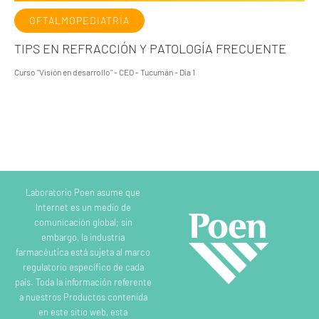
OFTALMOPEDIATRÍA
TIPS EN REFRACCIÓN Y PATOLOGÍA FRECUENTE
Curso "Visión en desarrollo" - CEO - Tucumán - Día 1
Laboratorio Poen asume que
Internet es un medio de
comunicación global; sin
embargo, la industria
farmacéutica está sujeta al marco
regulatorio específico de cada
país. Toda la información referente
a nuestros Productos contenida
en este sitio web, esta