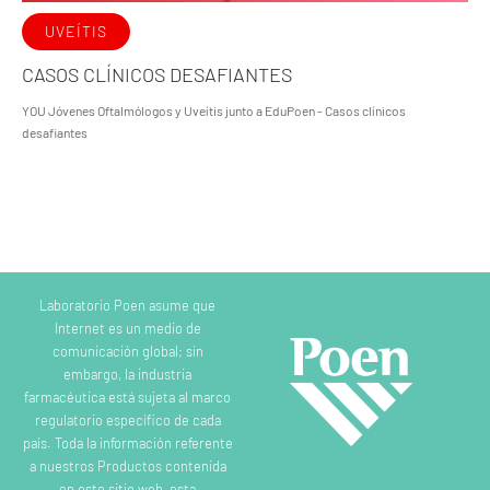
UVEÍTIS
CASOS CLÍNICOS DESAFIANTES
YOU Jóvenes Oftalmólogos y Uveítis junto a EduPoen - Casos clínicos
desafiantes
Laboratorio Poen asume que
Internet es un medio de
comunicación global; sin
embargo, la industria
farmacéutica está sujeta al marco
regulatorio específico de cada
país. Toda la información referente
a nuestros Productos contenida
en este sitio web, esta