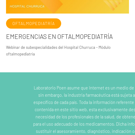
OFTALMOPEDIATRÍA
EMERGENCIAS EN OFTALMOPEDIATRÍA
Webinar de subespecialidades del Hospital Churruca - Módulo
oftalmopediatría
Laboratorio Poen asume que Internet es un medio de
sin embargo, la industria farmacéutica está sujeta a
específico de cada país. Toda la información referent
contenida en este sitio web, esta exclusivamente dest
necesidad de los profesionales de la salud, de obten
para el uso adecuado de los medicamentos. Dicha inf
sustituir el asesoramiento, diagnóstico, indicación 