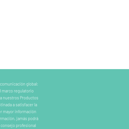
 comunicación global;
l marco regulatorio
e a nuestros Productos
inada a satisfacer la
er mayor información
ormación, jamás podrá
o consejo profesional