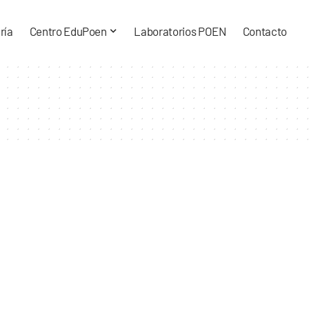
ría
Centro EduPoen
Laboratorios POEN
Contacto