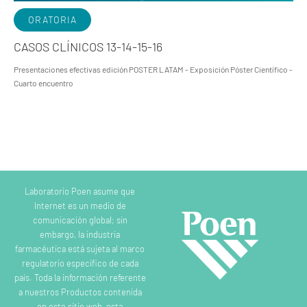
ORATORIA
CASOS CLÍNICOS 13-14-15-16
Presentaciones efectivas edición POSTER LATAM - Exposición Póster Científico -
Cuarto encuentro
Laboratorio Poen asume que
Internet es un medio de
comunicación global; sin
embargo, la industria
farmacéutica está sujeta al marco
regulatorio específico de cada
país. Toda la información referente
a nuestros Productos contenida
en este sitio web, esta