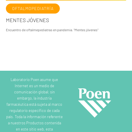
OFTALMOPEDIATRÍA
MENTES JÓVENES
Encuentro de oftalmepediatras en pandemia. "Mentes jóvenes"
Laboratorio Poen asume que
Internet es un medio de
comunicación global; sin
embargo, la industria
farmacéutica está sujeta al marco
regulatorio específico de cada
país. Toda la información referente
a nuestros Productos contenida
en este sitio web, esta