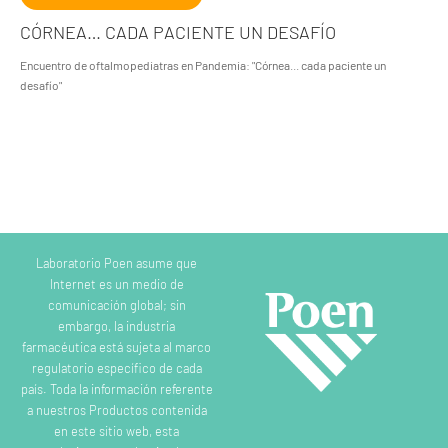
CÓRNEA… CADA PACIENTE UN DESAFÍO
Encuentro de oftalmopediatras en Pandemia: "Córnea... cada paciente un
desafío"
Laboratorio Poen asume que
Internet es un medio de
comunicación global; sin
embargo, la industria
farmacéutica está sujeta al marco
regulatorio específico de cada
país. Toda la información referente
a nuestros Productos contenida
en este sitio web, esta